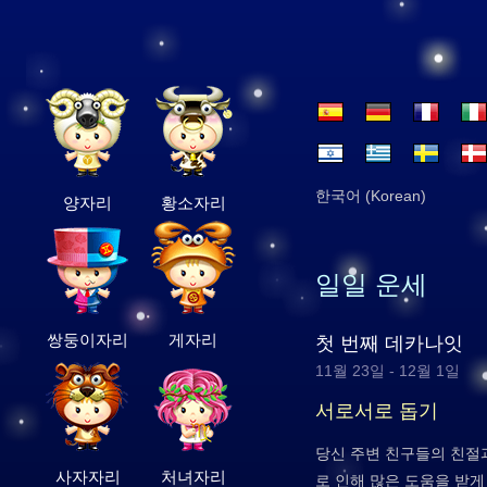
한국어 (Korean)
양자리
황소자리
일일 운세
쌍둥이자리
게자리
첫 번째 데카나잇
11월 23일 - 12월 1일
서로서로 돕기
당신 주변 친구들의 친절
사자자리
처녀자리
로 인해 많은 도움을 받게