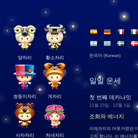
한국어 (Korean)
양자리
황소자리
일일 운세
쌍둥이자리
게자리
첫 번째 데카나잇
11월 23일 - 12월 1일
조화와 에너지
이제까지의 머뭇거렸던 
사자자리
처녀자리
고자 합니다. 이 에너지