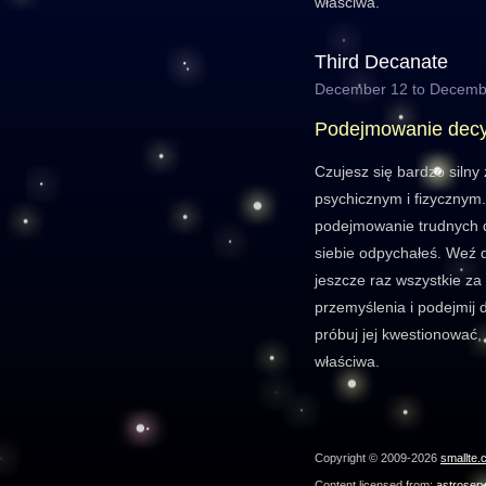
właściwa.
Third Decanate
December 12 to Decemb
Podejmowanie decy
Czujesz się bardzo siln
psychicznym i fizycznym.
podejmowanie trudnych d
siebie odpychałeś. Weź 
jeszcze raz wszystkie za 
przemyślenia i podejmij de
próbuj jej kwestionować,
właściwa.
Copyright © 2009-2026
smallte.
Content licensed from:
astroser