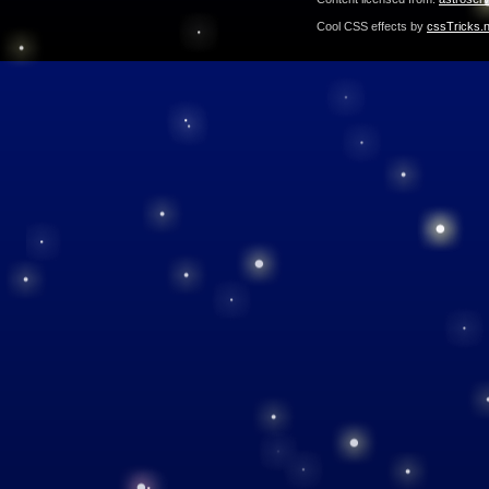
Cool CSS effects by
cssTricks.n