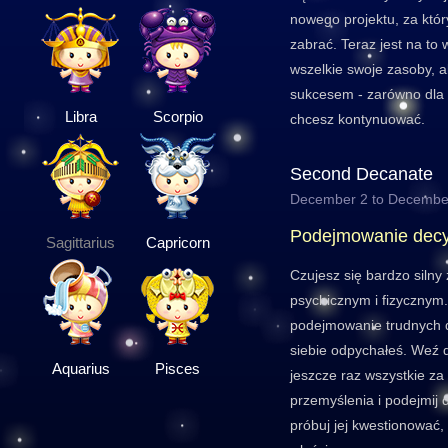
nowego projektu, za któr
zabrać. Teraz jest na to
wszelkie swoje zasoby, a
sukcesem - zarówno dla C
Libra
Scorpio
chcesz kontynuować.
Second Decanate
December 2 to Decembe
Podejmowanie decy
Sagittarius
Capricorn
Czujesz się bardzo siln
psychicznym i fizycznym.
podejmowanie trudnych d
siebie odpychałeś. Weź 
Aquarius
Pisces
jeszcze raz wszystkie za 
przemyślenia i podejmij de
próbuj jej kwestionować,