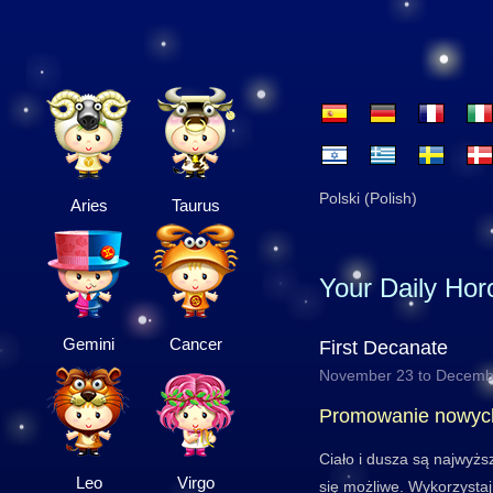
Polski (Polish)
Aries
Taurus
Your Daily Ho
Gemini
Cancer
First Decanate
November 23 to Decemb
Promowanie nowych
Ciało i dusza są najwyżs
Leo
Virgo
się możliwe. Wykorzysta