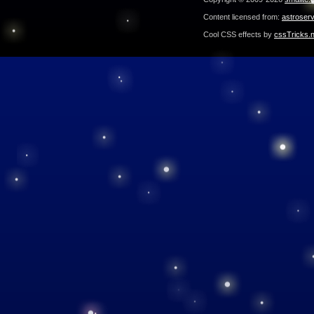
Content licensed from:
astroser
Cool CSS effects by
cssTricks.n