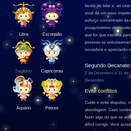
fáceis de lidar e, ao usa
você dá um novo ímpeto 
esforço concentrado da 
pouquíssimos obstáculos
Libra
Escorpião
que for que escolha para
pessoas se entusiasma
inovadora e apreciarão o
Segundo Decanato
Sagitário
Capricórnio
2 de Dezembro a 11 de
Dezembro
Evite conflitos
Cuide e evite disputas, 
Aquário
Peixes
abordagem. Caso contrár
fazer algo do que se arr
difícil corrigir. Você acr