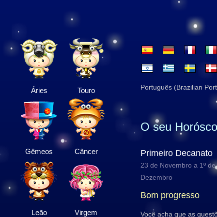
Português (Brazilian Por
Áries
Touro
O seu Horósco
Gêmeos
Câncer
Primeiro Decanato
23 de Novembro a 1º de
Dezembro
Bom progresso
Leão
Virgem
Você acha que as questõ