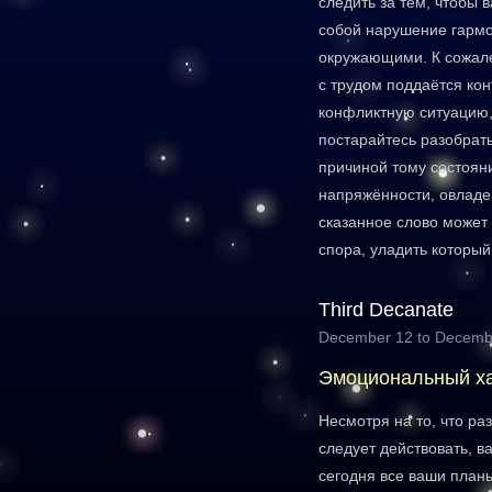
следить за тем, чтобы 
собой нарушение гармо
окружающими. К сожале
с трудом поддаётся кон
конфликтную ситуацию
постарайтесь разобрать
причиной тому состоян
напряжённости, овлад
сказанное слово может
спора, уладить который
Third Decanate
December 12 to Decemb
Эмоциональный х
Несмотря на то, что ра
следует действовать, 
сегодня все ваши планы