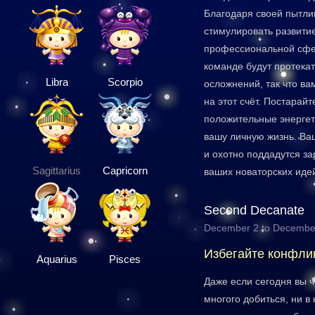
Благодаря своей пытли
стимулировать развити
профессиональной сфер
команде будут протекат
Libra
Scorpio
осложнений, так что ва
на этот счёт. Постарайт
положительные энергет
вашу личную жизнь. Ва
и охотно поддадутся з
Sagittarius
Capricorn
ваших новаторских иде
Second Decanate
December 2 to Decembe
Избегайте конфли
Aquarius
Pisces
Даже если сегодня вы ч
многого добиться, ни в