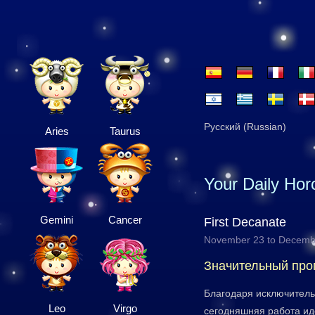
Русский (Russian)
Aries
Taurus
Your Daily Ho
Gemini
Cancer
First Decanate
November 23 to Decemb
Значительный про
Благодаря исключитель
Leo
Virgo
сегодняшняя работа идё