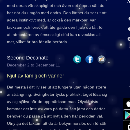
S
med deras vänskaplighet och även det öppna sätt du
har när du umgås med andra. Den lätthet du ser ut att
agera instinktivt med, är också den märkbar. Var
tacksam och försök att återgälda den hjälp du får, för
att atmosfären av ömsesidigt stöd kan utvecklas allt
mer, vilket är bra för alla berörda.
Second Decanate
December 2 to December 11
Njut av familj och vänner
Det mesta i ditt liv ser ut att fungera utan någon större
ansträngning. Svårigheter tycks praktiskt taget lösa sig
av sig själva när de uppmärksammas. Olyckligtvis
kommer det inte att vara på detta sätt jämt och därför
behöver du passa på att nyttja den här perioden väl.
Utnyttja det faktum att du är bekymmerslös och försök