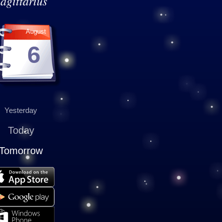
agittarius
August
6
Yesterday
Today
Tomorrow