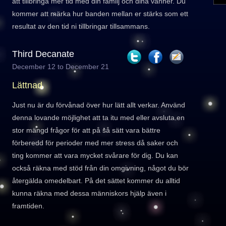
att tillbringa mer tid med din familj och dina vänner. Du
kommer att märka hur banden mellan er stärks som ett
resultat av den tid ni tillbringar tillsammans.
Third Decanate
December 12 to December 21
Lättnad
Just nu är du förvånad över hur lätt allt verkar. Använd
denna lovande möjlighet att ta itu med eller avsluta en
stor mängd frågor för att på så sätt vara bättre
förberedd för perioder med mer stress då saker och
ting kommer att vara mycket svårare för dig. Du kan
också räkna med stöd från din omgivning, något du bör
återgälda omedelbart. På det sättet kommer du alltid
kunna räkna med dessa människors hjälp även i
framtiden.