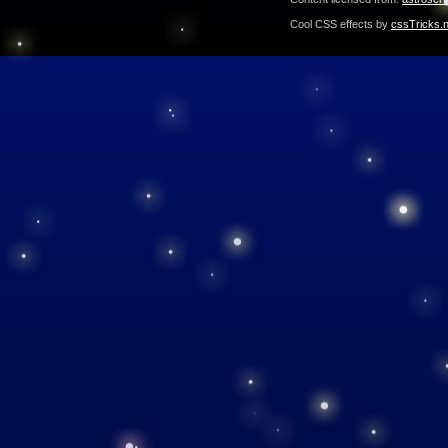
Cool CSS effects by
cssTricks.n