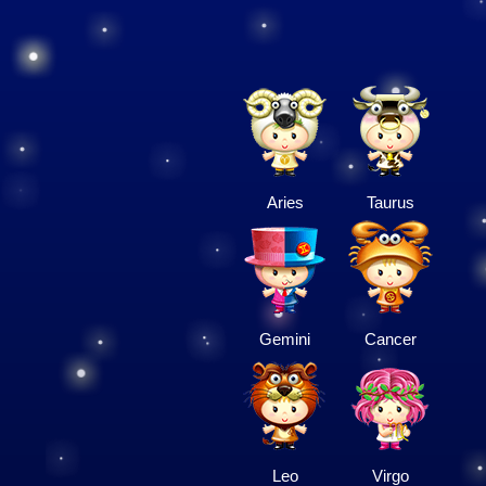
Aries
Taurus
Gemini
Cancer
Leo
Virgo