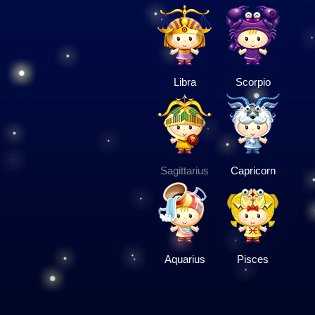
Libra
Scorpio
Sagittarius
Capricorn
Aquarius
Pisces