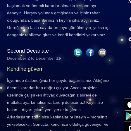
S
başlamak ve önemli kararlar almakta kullanmayı
deneyin. Herşey yolunda gittiğinden ve içiniz rahat
olduğundan, başarılarınızın keyfini çıkarabilirsiniz.
Gereğinden fazla sayıda projeye gömülmeyin, yoksa iç
dengeniz tehlikeye girer ve kendi kendinizi yakarsınız.
Second Decanate
December 2 to December 11
Kendine güven
İşyerinde üstlendiğiniz her şeyde başarılısınız. Aldığınız
önemli kararlar hep doğru çıkıyor. Ancak projeler
üzerinde çalışırken ihtiyaç duyacağınız süreyi de
mutlaka ayarlamalısınız. Enerji dolusunuz! Keyfinize
bakın – dışarı çıkın, yeni yerler keşfedin.
Arkadaşlarınızdan size katılmalarını isteyin – moraliniz
yükselecektir. Sonuçta, kendinize oldukça güveniyor ve