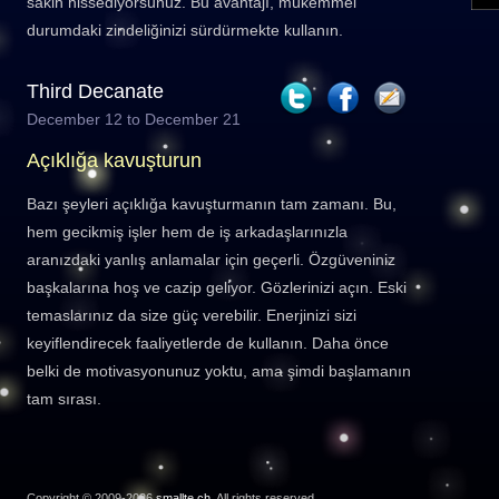
sakin hissediyorsunuz. Bu avantajı, mükemmel
durumdaki zindeliğinizi sürdürmekte kullanın.
Third Decanate
December 12 to December 21
Açıklığa kavuşturun
Bazı şeyleri açıklığa kavuşturmanın tam zamanı. Bu,
hem gecikmiş işler hem de iş arkadaşlarınızla
aranızdaki yanlış anlamalar için geçerli. Özgüveniniz
başkalarına hoş ve cazip geliyor. Gözlerinizi açın. Eski
temaslarınız da size güç verebilir. Enerjinizi sizi
keyiflendirecek faaliyetlerde de kullanın. Daha önce
belki de motivasyonunuz yoktu, ama şimdi başlamanın
tam sırası.
Copyright © 2009-2026
smallte.ch
. All rights reserved.