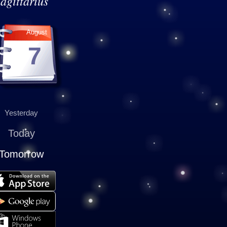
agittarius
August
7
Yesterday
Today
Tomorrow