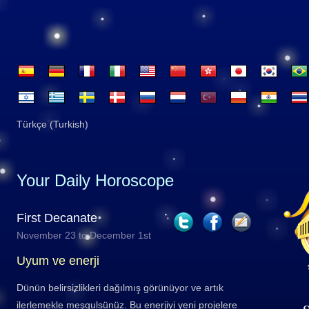
Türkçe (Turkish)
Your Daily Horoscope
First Decanate
November 23 to December 1st
Uyum ve enerji
Dünün belirsizlikleri dağılmış görünüyor ve artık
ilerlemekle meşgulsünüz. Bu enerjiyi yeni projelere