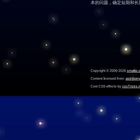
本的问题，确定短期和长
Copyright © 2009-2026
smallte.
Content licensed from:
astroser
Cool CSS effects by
cssTricks.n