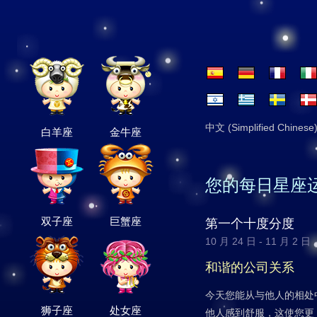
中文 (Simplified Chinese
白羊座
金牛座
您的每日星座
双子座
巨蟹座
第一个十度分度
10 月 24 日 - 11 月 2 日
和谐的公司关系
今天您能从与他人的相处
狮子座
处女座
他人感到舒服，这使您更