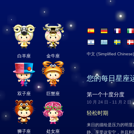
中文 (Simplified Chinese
白羊座
金牛座
您的每日星座
双子座
巨蟹座
第一个十度分度
10 月 24 日 - 11 月 2 日
轻松时期
来日的描绘是压力的明显
狮子座
处女座
静。享受这安宁，并且利