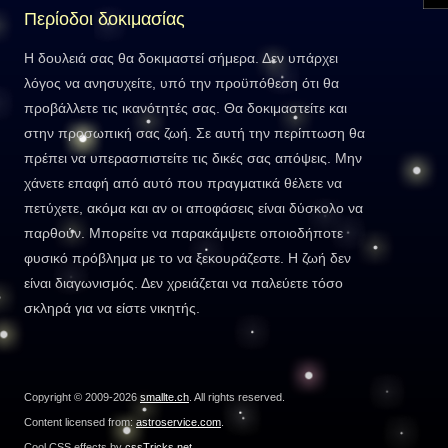
Περίοδοι δοκιμασίας
Η δουλειά σας θα δοκιμαστεί σήμερα. Δεν υπάρχει
λόγος να ανησυχείτε, υπό την προϋπόθεση ότι θα
προβάλλετε τις ικανότητές σας. Θα δοκιμαστείτε και
στην προσωπική σας ζωή. Σε αυτή την περίπτωση θα
πρέπει να υπερασπιστείτε τις δικές σας απόψεις. Μην
χάνετε επαφή από αυτό που πραγματικά θέλετε να
πετύχετε, ακόμα και αν οι αποφάσεις είναι δύσκολο να
παρθούν. Μπορείτε να παρακάμψετε οποιοδήποτε
φυσικό πρόβλημα με το να ξεκουράζεστε. Η ζωή δεν
είναι διαγωνισμός. Δεν χρειάζεται να παλεύετε τόσο
σκληρά για να είστε νικητής.
Copyright © 2009-2026
smallte.ch
. All rights reserved.
Content licensed from:
astroservice.com
.
Cool CSS effects by
cssTricks.net