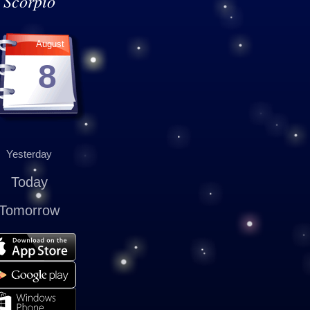
Scorpio
August
8
Yesterday
Today
Tomorrow