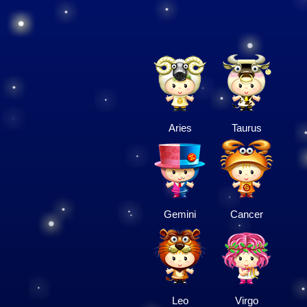
Aries
Taurus
Gemini
Cancer
Leo
Virgo