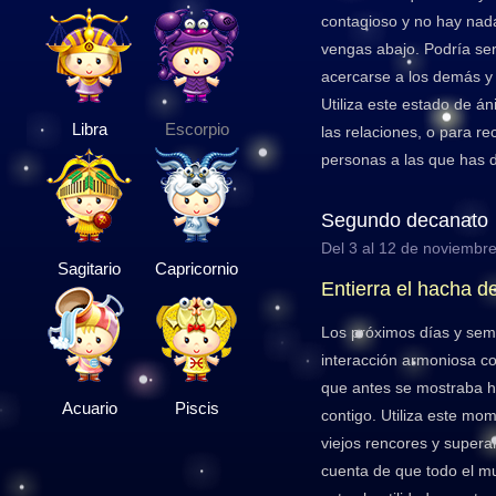
contagioso y no hay nad
vengas abajo. Podría se
acercarse a los demás y
Utiliza este estado de á
Libra
Escorpio
las relaciones, o para re
personas a las que has 
Segundo decanato
Del 3 al 12 de noviembr
Sagitario
Capricornio
Entierra el hacha d
Los próximos días y sem
interacción armoniosa co
que antes se mostraba ho
Acuario
Piscis
contigo. Utiliza este mo
viejos rencores y supera
cuenta de que todo el m