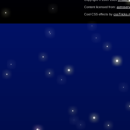
Content licensed from:
astroser
Cool CSS effects by
cssTricks.n