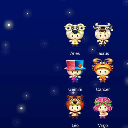
Aries
Taurus
Gemini
Cancer
Leo
Virgo