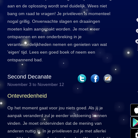
aan en de oplossing wordt snel duidelijk. Wees niet
bang om raad te vragen! Je privéleven is momenteel
nogal grillig. Onverwachte slagen en draaiingen
moeten kalm aangepakt worden. Je moet meer
ontspannen en een onderbreking in je
verantwoordelijkheden nemen en genieten van wat
'eigen' tijd. Lees een goed boek of neem een
ontspannend bad.
Second Decanate
November 3 to November 12
Ontevredenheid
Op het moment gaat voor jou niets goed. Als jij je
aanpak veranderd zul je eerder voldoening kunnen
vinden. Je moet ondervinden dat de mening van
anderen nuttig is. In je privéleven zul je met allerlei