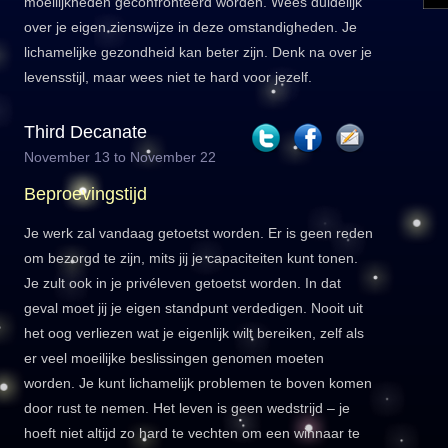
moeilijkheden geconfronteerd worden. Wees duidelijk
over je eigen zienswijze in deze omstandigheden. Je
lichamelijke gezondheid kan beter zijn. Denk na over je
levensstijl, maar wees niet te hard voor jezelf.
Third Decanate
November 13 to November 22
Beproevingstijd
Je werk zal vandaag getoetst worden. Er is geen reden
om bezorgd te zijn, mits jij je capaciteiten kunt tonen.
Je zult ook in je privéleven getoetst worden. In dat
geval moet jij je eigen standpunt verdedigen. Nooit uit
het oog verliezen wat je eigenlijk wilt bereiken, zelf als
er veel moeilijke beslissingen genomen moeten
worden. Je kunt lichamelijk problemen te boven komen
door rust te nemen. Het leven is geen wedstrijd – je
hoeft niet altijd zo hard te vechten om een winnaar te