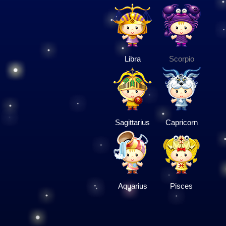
Libra
Scorpio
Sagittarius
Capricorn
Aquarius
Pisces