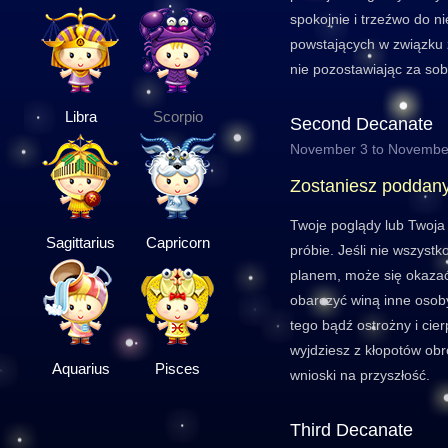
spokojnie i trzeźwo do ni
powstających w związku z
nie pozostawiając za sob
Libra
Scorpio
Second Decanate
November 3 to Novembe
Zostaniesz poddan
Twoje poglądy lub Twoja
Sagittarius
Capricorn
próbie. Jeśli nie wszyst
planem, może się okaza
obarczyć winą inne osoby
tego bądź ostrożny i cier
wyjdziesz z kłopotów obr
Aquarius
Pisces
wnioski na przyszłość.
Third Decanate