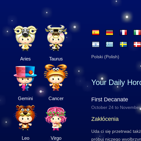
Polski (Polish)
Aries
Taurus
Your Daily Ho
Gemini
Cancer
First Decanate
October 24 to November
Zakłócenia
Uda ci się przetrwać tak
Leo
Virgo
próbuj niczego wyolbrzym