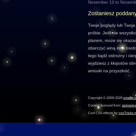
November 13 to Novemb
Zostaniesz poddan
Twoje poglądy lub Twoja
próbie. Jeśli nie wszyst
planem, może się okaza
obarczyć winą inne osoby
tego bądź ostrożny i cier
wyjdziesz z kłopotów obr
wnioski na przyszłość.
Copyright © 2009-2026
smallte.
Content licensed from:
astroser
Cool CSS effects by
cssTricks.n