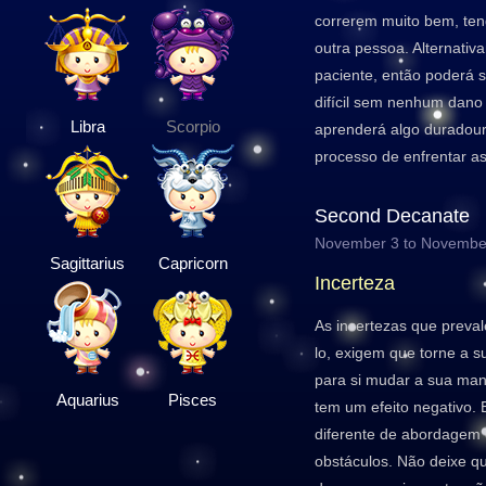
correrem muito bem, ten
outra pessoa. Alternativ
paciente, então poderá 
difícil sem nenhum dano 
Libra
Scorpio
aprenderá algo duradour
processo de enfrentar as 
Second Decanate
November 3 to Novembe
Sagittarius
Capricorn
Incerteza
As incertezas que prev
lo, exigem que torne a su
para si mudar a sua mane
Aquarius
Pisces
tem um efeito negativo. 
diferente de abordagem 
obstáculos. Não deixe q