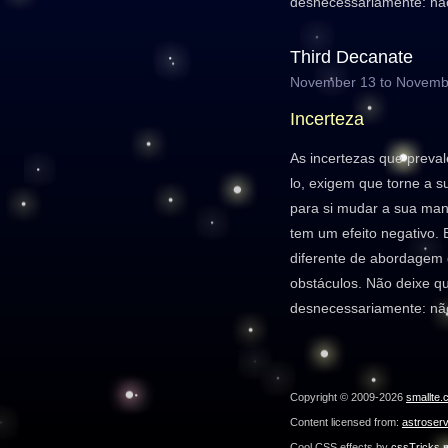
desnecessariamente: não
Third Decanate
November 13 to Novemb
Incerteza
As incertezas que prev
lo, exigem que torne a su
para si mudar a sua mane
tem um efeito negativo. 
diferente de abordagem 
obstáculos. Não deixe q
desnecessariamente: não
Copyright © 2009-2026
smallte.
Content licensed from:
astroser
Cool CSS effects by
cssTricks.n