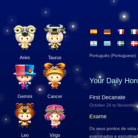
Português (Portuguese)
Aries
Taurus
Your Daily Ho
Gemini
Cancer
First Decanate
October 24 to November
Exame
Os seus pontos de vista
Leo
Virgo
examinados e escrutinad