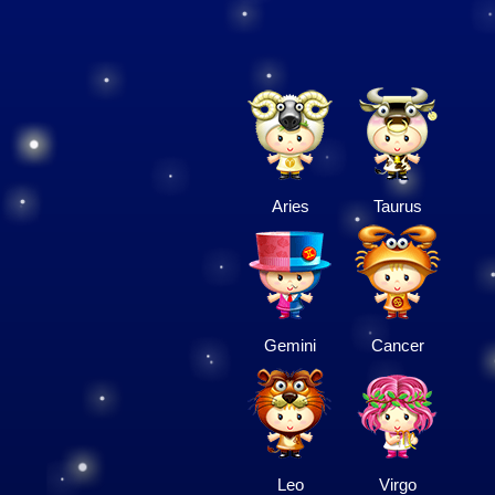
Aries
Taurus
Gemini
Cancer
Leo
Virgo