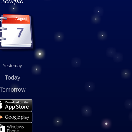
Scorpio
August
7
Yesterday
Today
Tomorrow