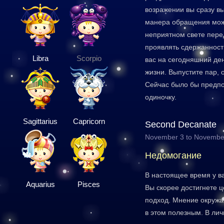
возражении вы сразу вы
манера обращения може
неприятном свете пере
проявлять сдержанност
Libra
Scorpio
вас на сегодняшний ден
жизни. Выпустите пар, 
Сейчас было бы предпо
одиночку.
Sagittarius
Capricorn
Second Decanate
November 3 to Novembe
Недомогание
В настоящее время у ва
Aquarius
Pisces
Вы скорее достигнете ц
подход. Мнение окружа
в этом полезным. В лич