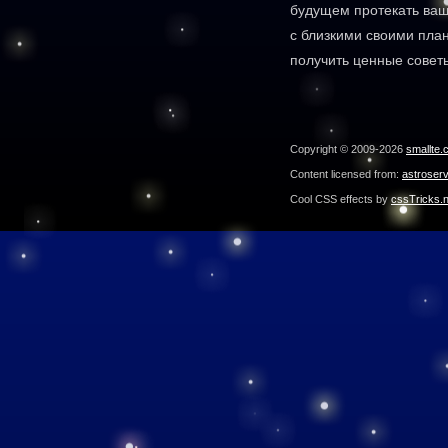
будущем протекать ваш
с близкими своими пла
получить ценные совет
Copyright © 2009-2026
smallte.
Content licensed from:
astroser
Cool CSS effects by
cssTricks.n