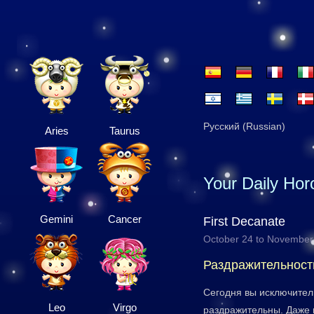
Русский (Russian)
Aries
Taurus
Your Daily Ho
Gemini
Cancer
First Decanate
October 24 to November
Раздражительность
Сегодня вы исключител
Leo
Virgo
раздражительны. Даже