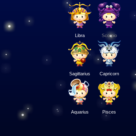
Libra
Scorpio
Sagittarius
Capricorn
Aquarius
Pisces