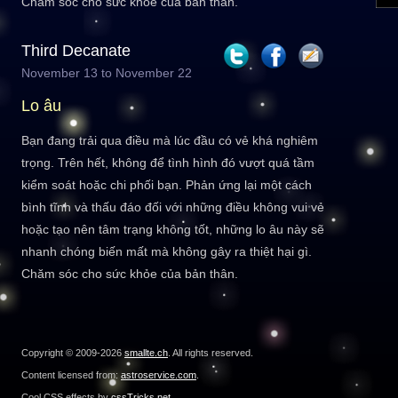
Chăm sóc cho sức khỏe của bản thân.
Third Decanate
November 13 to November 22
Lo âu
Bạn đang trải qua điều mà lúc đầu có vẻ khá nghiêm
trọng. Trên hết, không để tình hình đó vượt quá tầm
kiểm soát hoặc chi phối bạn. Phản ứng lại một cách
bình tĩnh và thấu đáo đối với những điều không vui vẻ
hoặc tạo nên tâm trạng không tốt, những lo âu này sẽ
nhanh chóng biến mất mà không gây ra thiệt hại gì.
Chăm sóc cho sức khỏe của bản thân.
Copyright © 2009-2026
smallte.ch
. All rights reserved.
Content licensed from:
astroservice.com
.
Cool CSS effects by
cssTricks.net