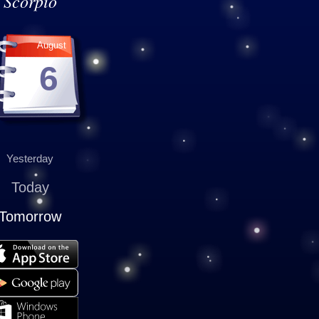
Scorpio
August
6
Yesterday
Today
Tomorrow