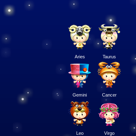
Aries
Taurus
Gemini
Cancer
Leo
Virgo