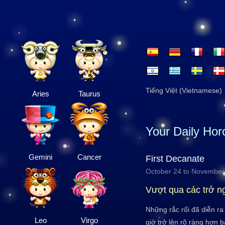
Tiếng Việt (Vietnamese)
Aries
Taurus
Your Daily Ho
Gemini
Cancer
First Decanate
October 24 to November
Vượt qua các trở n
Những rắc rối đã diễn ra
Leo
Virgo
giờ trở lên rõ ràng hơn 