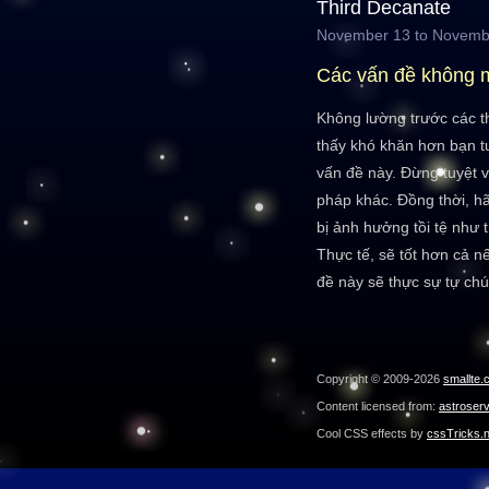
Third Decanate
November 13 to Novemb
Các vấn đề không 
Không lường trước các t
thấy khó khăn hơn bạn t
vấn đề này. Đừng tuyệt v
pháp khác. Đồng thời, hã
bị ảnh hưởng tồi tệ như 
Thực tế, sẽ tốt hơn cả n
đề này sẽ thực sự tự chú
Copyright © 2009-2026
smallte.
Content licensed from:
astroser
Cool CSS effects by
cssTricks.n