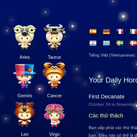
Tiếng Việt (Vietnamese)
Aries
Taurus
Your Daily Ho
Gemini
Cancer
First Decanate
October 24 to November
Các thử thách
Bạn vấp phải các thử thá
Leo
Virgo
bạn. Điều này có thể là 