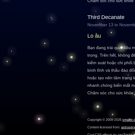
Chăm sóc cho sức khỏe 
Third Decanate
November 13 to Novemb
Lo âu
Bạn đang trải qua điều 
trọng. Trên hết, không đ
kiểm soát hoặc chi phối 
bình tĩnh và thấu đáo đố
hoặc tạo nên tâm trạng k
nhanh chóng biến mất mà 
Chăm sóc cho sức khỏe 
Copyright © 2009-2026
smallte.
Content licensed from:
astroser
Cool CSS effects by
cssTricks.n