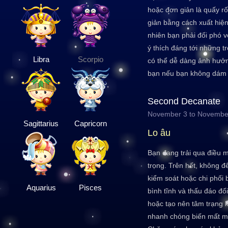
hoặc đơn giản là quấy r
giản bằng cách xuất hiệ
nhiên bạn phải đối phó 
ý thích đáng tới những t
Libra
Scorpio
có thể dễ dàng ảnh hưởn
bạn nếu bạn không dám
Second Decanate
November 3 to Novembe
Sagittarius
Capricorn
Lo âu
Bạn đang trải qua điều 
trọng. Trên hết, không đ
kiểm soát hoặc chi phối 
Aquarius
Pisces
bình tĩnh và thấu đáo đố
hoặc tạo nên tâm trạng k
nhanh chóng biến mất mà 