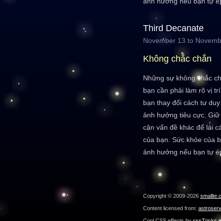
ảnh hưởng nếu bạn tự é
Third Decanate
November 13 to Novemb
Không chắc chắn
Những sự không chắc chắ
bạn cần phải làm rõ vị tr
bạn thay đổi cách tư duy
ảnh hưởng tiêu cực. Giữ
cận vấn đề khác để lái c
của bạn. Sức khỏe của b
ảnh hưởng nếu bạn tự é
Copyright © 2009-2026
smallte.
Content licensed from:
astroser
Cool CSS effects by
cssTricks.n