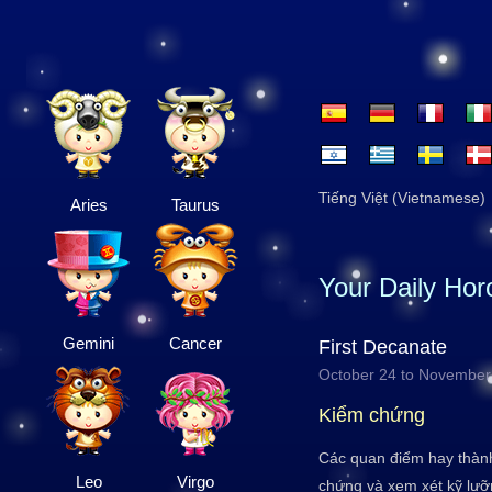
Tiếng Việt (Vietnamese)
Aries
Taurus
Your Daily Ho
Gemini
Cancer
First Decanate
October 24 to November
Kiểm chứng
Các quan điểm hay thàn
Leo
Virgo
chứng và xem xét kỹ lưỡn