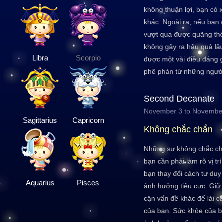
không thuận lợi, bạn có 
khác. Ngoài ra, nếu bạn 
vượt qua được quãng th
không gây ra hậu quả lâ
Libra
Scorpio
được một vài điều đáng g
phê phán từ những người
Second Decanate
November 3 to Novembe
Sagittarius
Capricorn
Không chắc chắn
Những sự không chắc chắ
bạn cần phải làm rõ vị tr
bạn thay đổi cách tư duy
Aquarius
Pisces
ảnh hưởng tiêu cực. Giữ
cận vấn đề khác để lái c
của bạn. Sức khỏe của b