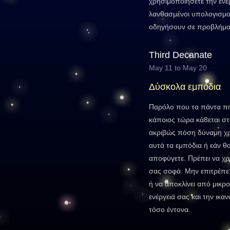
χρησιμοποιήσετε την ενέ
λανθασμένοι υπολογισμο
οδηγήσουν σε προβλήματ
Third Decanate
May 11 to May 20
Δύσκολα εμπόδια
Παρόλο που τα πάντα πήγ
κάποιος τώρα κά8εται σ
ακριβώς πόση δύναμη χρε
αυτά τα εμπόδια ή εάν θ
αποφύγετε. Πρέπει να χ
σας σοφά. Μην επιτρέπετ
ή να αποκλίνει από μικ
ενέργειά σας και την ικαν
τόσο έντονα.