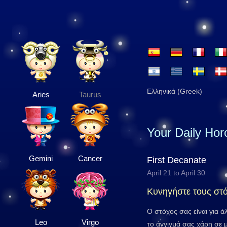
Ελληνικά (Greek)
Aries
Taurus
Your Daily Ho
Gemini
Cancer
First Decanate
April 21 to April 30
Κυνηγήστε τους στ
Ο στόχος σας είναι για 
Leo
Virgo
το άγγιγμά σας χάρη σε