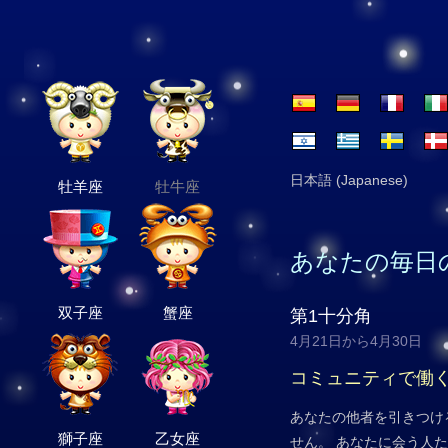
日本語 (Japanese)
牡羊座
牡牛座
あなたの毎日
双子座
蟹座
第1十分角
4月21日から4月30日
コミュニティで働
あなたの他者を引きつけ
獅子座
乙女座
せん。 あなたに会う人