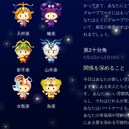
かってきて、あなたにと
グループワークにはもっ
なたはとくにグループワ
いて、相互の善意がすば
天秤座
蠍座
れるでしょう。
第2十分角
5月1日から5月10日
関係を深めること
射手座
山羊座
今日はあなたが新しい交
ますでにある友人たちと
す。 あなたのいい雰囲
らし、それはだれもが覚
水瓶座
魚座
あなたはパートナーとも
あなたの幸福感や理解が
にある愛を深める可能性