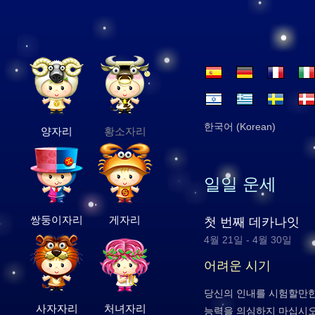
한국어 (Korean)
양자리
황소자리
일일 운세
쌍둥이자리
게자리
첫 번째 데카나잇
4월 21일 - 4월 30일
어려운 시기
당신의 인내를 시험할만한
사자자리
처녀자리
능력을 의심하지 마십시오.