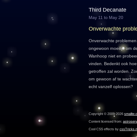
Third Decanate
May 11 to May 20
Onverwachte prob
Onverwachte problemen 
ongewoon moeilijk om de
Wanhoop niet en probeer 
vinden. Bedenkt ook hoe 
getroffen zal worden. Zo
om gewoon af te wachte
echt vanzelf oplossen?
Copyright © 2009-2026
smallte.
Content licensed from:
astroser
Cool CSS effects by
cssTricks.n