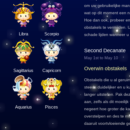
om uw gebruikelijke man
wat op dit moment een ne
Hoe dan ook, probeer e
obstakels te vermijden.
Libra
Scorpio
schade lijden wanneer u t
Second Decanate
May 1st to May 10
Overwin obstakels
Sagittarius
Capricorn
Obstakels die u al gerui
steeds duidelijker en u k
langer uitstellen. Pak de
aan, zelfs als dit moeilij
Aquarius
Pisces
negeert hoe groter de kan
overstelpen en des te moe
daaruit voortvloeiende g