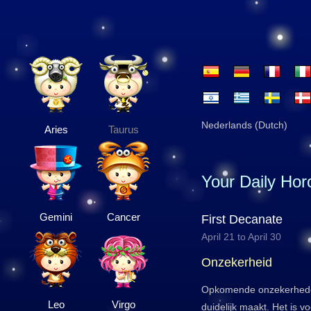
Nederlands (Dutch)
Aries
Taurus
Your Daily Ho
Gemini
Cancer
First Decanate
April 21 to April 30
Onzekerheid
Opkomende onzekerheden 
Leo
Virgo
duidelijk maakt. Het is v