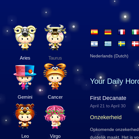
Nederlands (Dutch)
Aries
Taurus
Your Daily Ho
Gemini
Cancer
First Decanate
April 21 to April 30
Onzekerheid
Opkomende onzekerheden 
Leo
Virgo
duidelijk maakt. Het is v