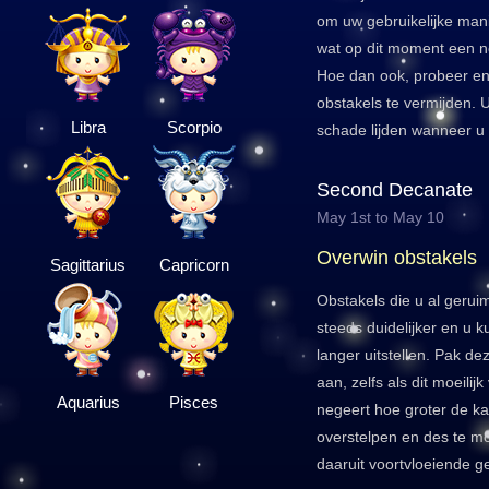
om uw gebruikelijke man
wat op dit moment een ne
Hoe dan ook, probeer e
obstakels te vermijden.
Libra
Scorpio
schade lijden wanneer u t
Second Decanate
May 1st to May 10
Overwin obstakels
Sagittarius
Capricorn
Obstakels die u al gerui
steeds duidelijker en u k
langer uitstellen. Pak de
aan, zelfs als dit moeilij
Aquarius
Pisces
negeert hoe groter de kan
overstelpen en des te moe
daaruit voortvloeiende g