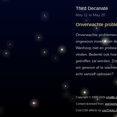
Third Decanate
May 11 to May 20
Onverwachte prob
Onverwachte problemen 
ongewoon moeilijk om de
Wanhoop niet en probeer 
vinden. Bedenkt ook hoe 
getroffen zal worden. Zo
om gewoon af te wachte
echt vanzelf oplossen?
Copyright © 2009-2026
smallte.
Content licensed from:
astroser
Cool CSS effects by
cssTricks.n