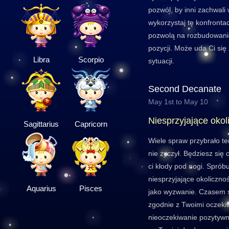
pozwól, by inni zachwali
wykorzystaj tę konfrontac
pozwolą na rozbudowanie
pozycji. Może uda Ci si
Libra
Scorpio
sytuacji.
Second Decanate
May 1st to May 10
Niesprzyjające okol
Sagittarius
Capricorn
Wiele spraw przybrało te
nie życzył. Będziesz się c
ci kłody pod nogi. Spróbu
niesprzyjające okoliczno
Aquarius
Pisces
jako wyzwanie. Czasem sy
zgodnie z Twoimi oczeki
nieoczekiwanie pozytywn