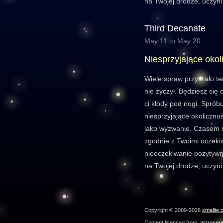
na Twojej drodze, uczyni 
Third Decanate
May 11 to May 20
Niesprzyjające okol
Wiele spraw przybrało te
nie życzył. Będziesz się c
ci kłody pod nogi. Spróbu
niesprzyjające okoliczno
jako wyzwanie. Czasem sy
zgodnie z Twoimi oczeki
nieoczekiwanie pozytywn
na Twojej drodze, uczyni 
Copyright © 2009-2026
smallte.
Content licensed from:
astroser