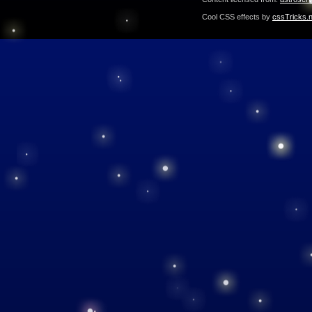
Cool CSS effects by
cssTricks.n