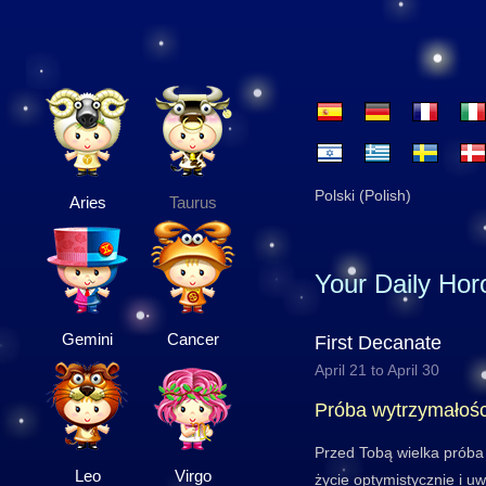
Polski (Polish)
Aries
Taurus
Your Daily Ho
Gemini
Cancer
First Decanate
April 21 to April 30
Próba wytrzymałośc
Przed Tobą wielka próba 
Leo
Virgo
życie optymistycznie i u