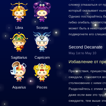
сложно отказаться от п
который оказывает нын
Однако постарайтесь б
гибко огибать препятст
Libra
Scorpio
может быть в некоторой
подвергнете его слишк
Second Decanate
May 1st to May 10
Sagittarius
Capricorn
Избавление от пр
Препятствия, пришеств
ожидали, становятся вс
столкновение с ними с
Aquarius
Pisces
Разделайтесь с этими 
даже если вам это труд
ожидаете, тем выше эт