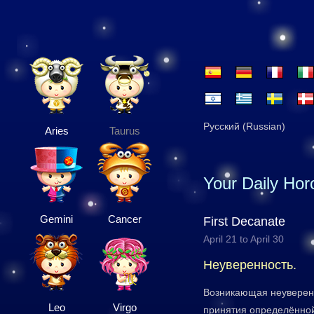
Русский (Russian)
Aries
Taurus
Your Daily Ho
Gemini
Cancer
First Decanate
April 21 to April 30
Неуверенность.
Возникающая неуверенн
Leo
Virgo
принятия определённой