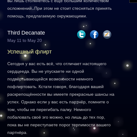
вы лишь столкнётесь с ещё большим количеством
осложнений. При этом не стоит стесняться принять
помощь, предлагаемую окружающими.
Third Decanate
May 11 to May 20
Успешный флирт
Сегодня у вас есть всё, что отличает настоящего
сердцееда. Вы не упускаете ни одной
подвёртывающейся возможности немного
пофлиртовать. Кстати говоря, благодаря вашей
раскрепощённости вы имеете прекрасные шансы на
успех. Однако если у вас есть партнёр, помните о
том, чтобы не перегибать палку. Немного
побаловать своё эго можно, но лишь до тех пор,
пока вы не переступаете порог терпимости вашего
партнёра.