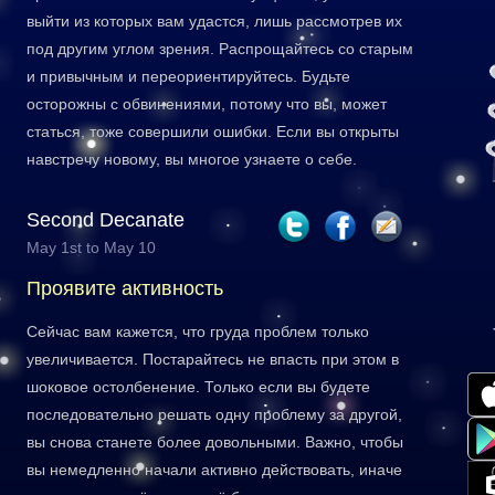
выйти из которых вам удастся, лишь рассмотрев их
под другим углом зрения. Распрощайтесь со старым
и привычным и переориентируйтесь. Будьте
осторожны с обвинениями, потому что вы, может
статься, тоже совершили ошибки. Если вы открыты
навстречу новому, вы многое узнаете о себе.
Second Decanate
May 1st to May 10
Проявите активность
Сейчас вам кажется, что груда проблем только
увеличивается. Постарайтесь не впасть при этом в
шоковое остолбенение. Только если вы будете
последовательно решать одну проблему за другой,
вы снова станете более довольными. Важно, чтобы
вы немедленно начали активно действовать, иначе