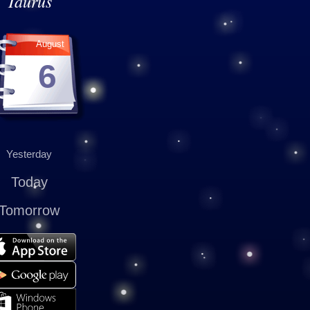
Taurus
August
6
Yesterday
Today
Tomorrow