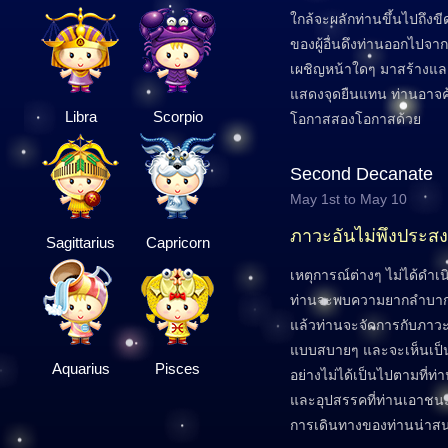
ใกล้จะผลักท่านขึ้นไปถึงข
ของผู้อื่นดึงท่านออกไปจา
เผชิญหน้าใดๆ มาสร้างและท
แสดงจุดยืนแทน ท่านอาจค
Libra
Scorpio
โอกาสสองโอกาสด้วย
Second Decanate
May 1st to May 10
ภาวะอันไม่พึงประสง
Sagittarius
Capricorn
เหตุการณ์ต่างๆ ไม่ได้ดำเน
ท่านจะพบความยากลำบากไม
แล้วท่านจะจัดการกับภาวะที
แบบสบายๆ และจะเห็นเป็
Aquarius
Pisces
อย่างไม่ได้เป็นไปตามที่ท่า
และอุปสรรคที่ท่านเอาชนะ
การเดินทางของท่านน่าสนใ