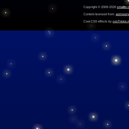
Copyright © 2009-2026
smallte.
Content licensed from:
astroser
Cool CSS effects by
cssTricks.n