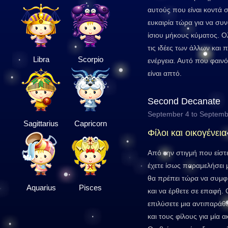
αυτούς που είναι κοντά 
ευκαιρία τώρα για να συ
ίσιου μήκους κύματος. Ο
τις ιδέες των άλλων και
Libra
Scorpio
ενέργεια. Αυτό που φαι
είναι απτό.
Second Decanate
September 4 to Septemb
Sagittarius
Capricorn
Φίλοι και οικογένεια
Από την στιγμή που είστε
έχετε ίσως παραμελήσει
θα πρέπει τώρα να συμφιλ
Aquarius
Pisces
και να έρθετε σε επαφή. 
επιλύσετε μια αντιπαράθ
και τους φίλους για μία 