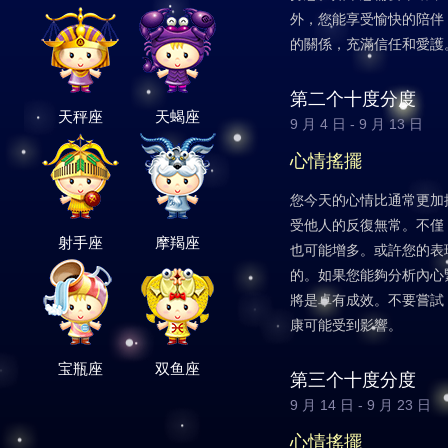
外，您能享受愉快的陪伴
的關係，充滿信任和愛護
第二个十度分度
天秤座
天蝎座
9 月 4 日 - 9 月 13 日
心情搖擺
您今天的心情比通常更加
受他人的反復無常。不僅
射手座
摩羯座
也可能增多。或許您的表
的。如果您能夠分析內心
將是卓有成效。不要嘗試
康可能受到影響。
宝瓶座
双鱼座
第三个十度分度
9 月 14 日 - 9 月 23 日
心情搖擺