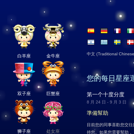
中文 (Traditional Chinese
白羊座
金牛座
您的每日星座
双子座
巨蟹座
第一个十度分度
8 月 24 日 - 9 月 3 日
準備幫助
目前您的同事喜歡您交往
狮子座
处女座
持您。如果您需要幫助，