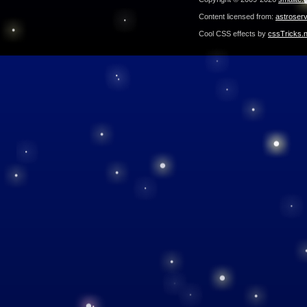
Content licensed from:
astroser
Cool CSS effects by
cssTricks.n