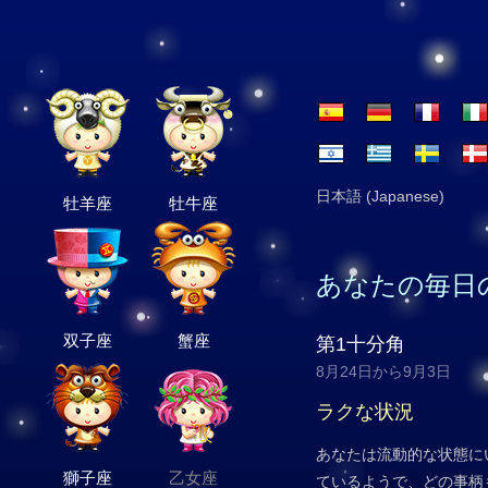
日本語 (Japanese)
牡羊座
牡牛座
あなたの毎日
双子座
蟹座
第1十分角
8月24日から9月3日
ラクな状況
あなたは流動的な状態に
獅子座
乙女座
ているようで、どの事柄