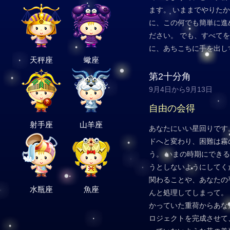
ます。 いままでやりた
に、この何でも簡単に進
ださい。 でも、すべて
に、あちこちに手を出し
天秤座
蠍座
第2十分角
9月4日から9月13日
自由の会得
射手座
山羊座
あなたにいい星回りです
ドへと変わり、困難は霧
う。 いまの時期にでき
うとしないようにしてく
関わることや、あなたの
水瓶座
魚座
んと処理してしまって。
かっていた重荷からあな
ロジェクトを完成させて