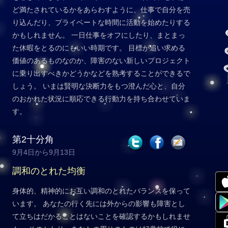
ど満たされているかをあらわすように、仕事で自分を売
り込んだり、プライベートな時間に活動を始めたりする
かもしれません。 一日仕事をオフにしたり、まとまっ
た休暇をとるのにもいい時期です。 目標が追い求める
価値のあるものなのか、障害のない新しいプロジェクト
に乗り出すべきかどうかなどを熟考することができるで
しょう。 いまは賢明な決断力をもつ澄んだ心と、自分
のおかれた状況に順応できる行動力を持ち合わせていま
す。
第2十分角
9月4日から9月13日
調和のとれた均衡
身体的、精神的にお互い調和のとれたバランスを保って
います。 あなたの行く先には外からの影響も障害とし
て立ちはだかることはないことを確認するかもしれませ