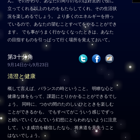
ん。 そのかわり、あなたの周りのものは好意的で役に
立ってくれる以上のものをもたらしてくれ、その生活状
況を楽しめるでしょう。 より多くのエネルギーを持っ
ているので、あなたの望むことすべてをやることができ
ます。 でも事がうまく行かなくなったときは、あなた
の目指すものを引っぱって行く場所を覚えておいて。
第3十分角
9月14日から9月23日
清澄と健康
概して言えば、バランスの時ということ。 明瞭な心と
健康な体をもって、課題にとりかかることができるでし
ょう。 同時に、つかの間のたのしいひとときを楽しむ
ことができるかも。 でもすべてがこういう感じでずっ
と続いていくなんていう幻想にとらわれないように注意
して。 いま成功を確信したなら、将来道を見失うこと
はないでしょう。