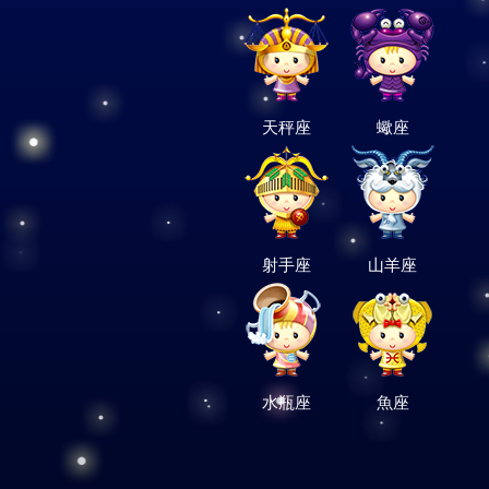
天秤座
蠍座
射手座
山羊座
水瓶座
魚座