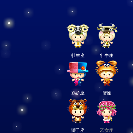
牡羊座
牡牛座
双子座
蟹座
獅子座
乙女座