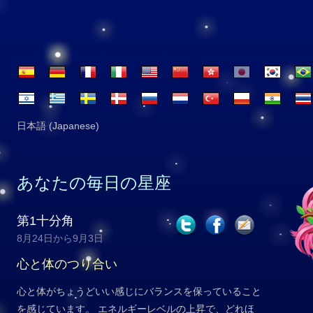
日本語 (Japanese)
あなたの毎日の星座
第1十分角
8月24日から9月3日
心と体のつり合い
心と体がちょうどいい感じにバランスを保っていること
を感じています。 エネルギーレベルの上昇で、どれほ