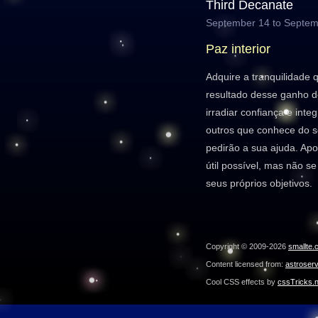
Third Decanate
September 14 to Septem
Paz interior
Adquire a tranquilidade
resultado desse ganho de
irradiar confiança e int
outros que conhece do s
pedirão a sua ajuda. Apo
útil possível, mas não s
seus próprios objetivos.
Copyright © 2009-2026
smallte.
Content licensed from:
astroser
Cool CSS effects by
cssTricks.n