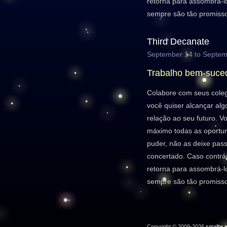
retorna para assombrá-
sempre são tão promisso
Third Decanate
September 14 to Septem
Trabalho bem-suce
Colabore com seus coleg
você quiser alcançar al
relação ao seu futuro. V
máximo todas as oportu
puder, não as deixe pas
concertado. Caso contrá
retorna para assombrá-
sempre são tão promisso
Copyright © 2009-2026
smallte.