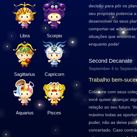
decisão para pôr os pla
seu propósito potencia a
desenvolver os seus plan
comportar-se adequada
Libra
Scorpio
situações que encontrar
enquanto pode!
Second Decanate
September 4 to Septemb
Sagittarius
Capricorn
Trabalho bem-suce
Colabore com seus coleg
você quiser alcançar al
relação ao seu futuro. V
Aquarius
Pisces
máximo todas as oportu
puder, não as deixe pas
concertado. Caso contrá