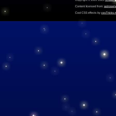
Content licensed from:
astroser
Cool CSS effects by
cssTricks.n