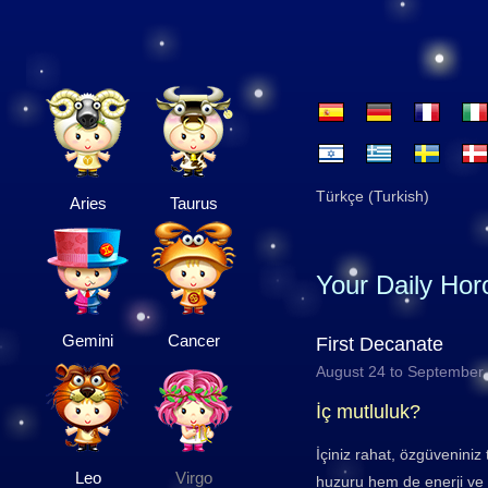
Türkçe (Turkish)
Aries
Taurus
Your Daily Ho
Gemini
Cancer
First Decanate
August 24 to September
İç mutluluk?
İçiniz rahat, özgüvenini
Leo
Virgo
huzuru hem de enerji ve