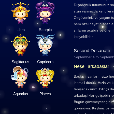
Dışadönük tutumunuz say
sizin yanınızda kendileri
Özgüveniniz ve yaşam tu
hem özel hayatınızdan ar
Libra
Scorpio
sırlarını açabilir ve önem
isteyebilirler.
Second Decanate
September 4 to Septemb
Sagittarius
Capricorn
Neşeli arkadaşlar
Başka insanların size he
ihtimali düşük. Hızla ve 
tanışacaksınız. Bilinçli d
Aquarius
Pisces
arkadaşlıklar gelişebilir
Bugün çözemeyeceğiniz h
görünüyor. Keyfiniz ve iy