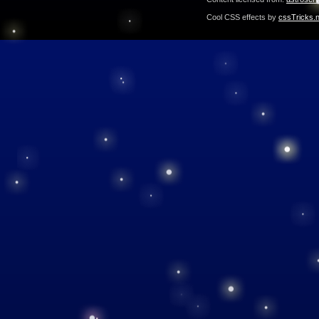
Cool CSS effects by
cssTricks.n