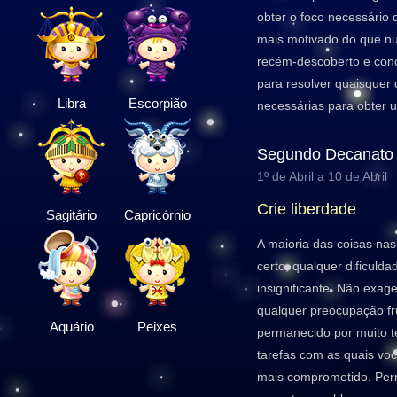
obter o foco necessário 
mais motivado do que n
recém-descoberto e conc
para resolver quaisquer
Libra
Escorpião
necessárias para obter 
Segundo Decanato
1º de Abril a 10 de Abril
Crie liberdade
Sagitário
Capricórnio
A maioria das coisas nas
certo, qualquer dificuld
insignificante. Não exage
qualquer preocupação fr
Aquário
Peixes
permanecido por muito t
tarefas com as quais voc
mais comprometido. Per