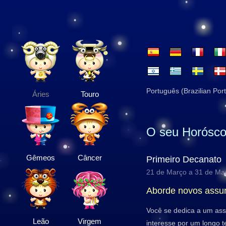
Português (Brazilian Por
Áries
Touro
O seu Horósco
Gêmeos
Câncer
Primeiro Decanato
21 de Março a 31 de Ma
Aborde novos assu
Você se dedica a um ass
Leão
Virgem
interesse por um longo t