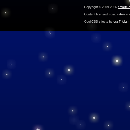
Copyright © 2009-2026
smallte.
Content licensed from:
astroser
Cool CSS effects by
cssTricks.n