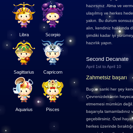
hazırsınız. Alma ve ver
ulaşılmış ve herkes hed
yakın. Bu durum sonsuz
alın, kendiniz hakkında d
Libra
Scorpio
şimdiki kadar iyi yürümey
hazırlık yapın.
Second Decanate
April 1st to April 10
Sagittarius
Capricorn
Zahmetsiz başarı
Bugün sanki her şey kend
Çevrenizdekilerin heyecan
etmemesi mümkün değil. İ
Aquarius
Pisces
başarıyla tamamladınız ve
geçebilirsiniz. Özel hayat
herkes üzerinde bıraktığı