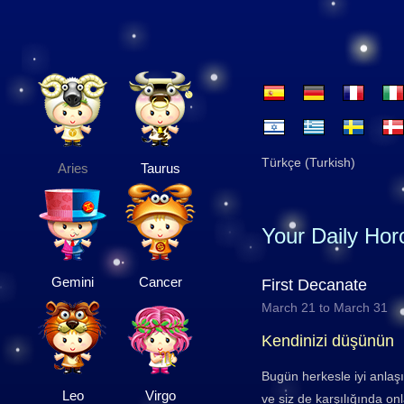
Türkçe (Turkish)
Aries
Taurus
Your Daily Ho
Gemini
Cancer
First Decanate
March 21 to March 31
Kendinizi düşünün
Bugün herkesle iyi anlaşıy
Leo
Virgo
ve siz de karşılığında o