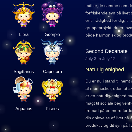
mål er de samme som de
forfriskende syn på livet
er til rådighed for dig, ti
gruppeprojekt, du er invo
Libra
Scorpio
både harmonisk og produ
Second Decanate
July 3 to July 12
Naturlig enighed
Sagittarius
Capricorn
Du er nu i stand til nemt
af mennesker, uden at s
er en naturlig enighed m
magt til sociale begivenhe
Aquarius
Pisces
fremad på en mere fordel
din oplevelse af livet på
produktiv og dit syn på l