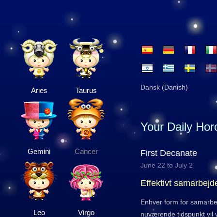
Dansk (Danish)
Aries
Taurus
Your Daily Ho
Gemini
Cancer
First Decanate
June 22 to July 2
Effektivt samarbejd
Enhver form for samarbej
Leo
Virgo
nuværende tidspunkt vil v