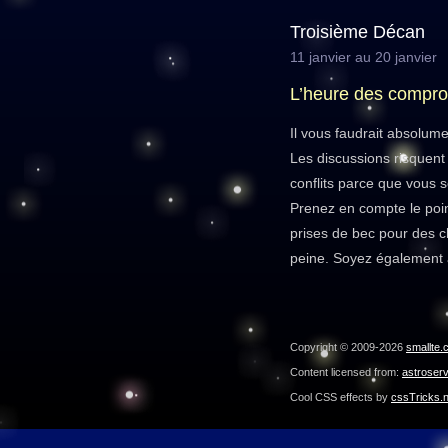
Troisième Décan
11 janvier au 20 janvier
L’heure des compr
Il vous faudrait absolum
Les discussions risquent
conflits parce que vous 
Prenez en compte le point
prises de bec pour des c
peine. Soyez également à
Copyright © 2009-2026
smallte.
Content licensed from:
astroser
Cool CSS effects by
cssTricks.n