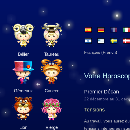
Français (French)
Bélier
Taureau
Votre Horosco
Gémeaux
Cancer
Premier Décan
22 décembre au 31 déc
Tensions
Au travail, vous aurez d
Lion
Vierge
tensions intérieures risq