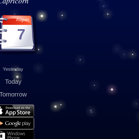
Capricorn
August
7
Yesterday
Today
Tomorrow