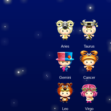
Aries
Taurus
Gemini
Cancer
Leo
Virgo