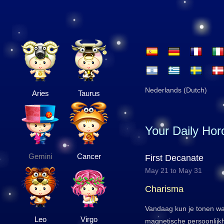
Nederlands (Dutch)
Aries
Taurus
Your Daily Ho
Gemini
Cancer
First Decanate
May 21 to May 31
Charisma
Vandaag kun je tonen wa
Leo
Virgo
magnetische persoonlijkh