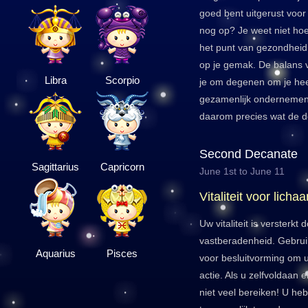
goed bent uitgerust voo
nog op? Je weet niet hoel
het punt van gezondheid v
op je gemak. De balans v
Libra
Scorpio
je om degenen om je heen
gezamenlijk ondernemen
daarom precies wat de d
Second Decanate
Sagittarius
Capricorn
June 1st to June 11
Vitaliteit voor licha
Uw vitaliteit is versterkt
vastberadenheid. Gebrui
Aquarius
Pisces
voor besluitvorming om 
actie. Als u zelfvoldaan 
niet veel bereiken! U he