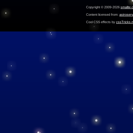
Copyright © 2009-2026
smallte.
Content licensed from:
astroser
Cool CSS effects by
cssTricks.n