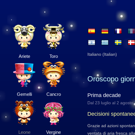
Italiano (Italian)
Ariete
Toro
Oroscopo giorn
Gemelli
Cancro
Prima decade
Dal 23 luglio al 2 agosto
Decisioni spontane
Grazie ad azioni spontan
Leone
Vergine
ventata di aria fresca all