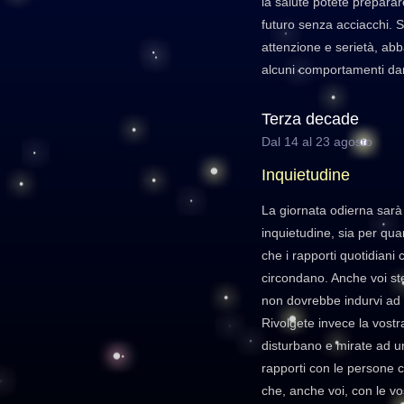
la salute potete preparar
futuro senza acciacchi. S
attenzione e serietà, a
alcuni comportamenti dan
Terza decade
Dal 14 al 23 agosto
Inquietudine
La giornata odierna sarà
inquietudine, sia per quan
che i rapporti quotidiani
circondano. Anche voi stes
non dovrebbe indurvi ad a
Rivolgete invece la vostr
disturbano e mirate ad u
rapporti con le persone co
che, anche voi, con le vo