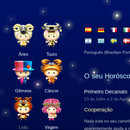
Português (Brazilian Por
Áries
Touro
O seu Horósco
Gêmeos
Câncer
Primeiro Decanato
23 de Julho a 2 de Agos
Cooperação
Nada está no seu camin
Leão
Virgem
aparentemente ajuda a m