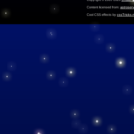
Content licensed from:
astroser
Cool CSS effects by
cssTricks.n