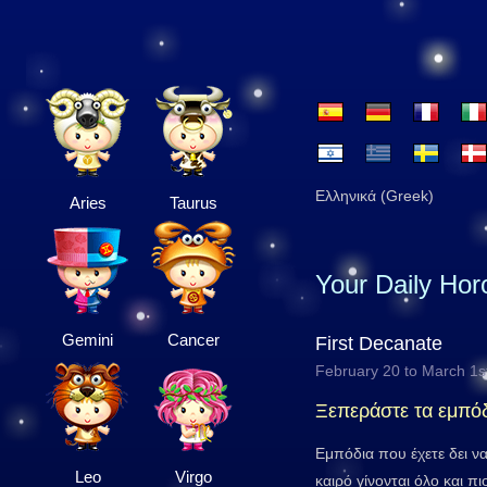
Ελληνικά (Greek)
Aries
Taurus
Your Daily Ho
Gemini
Cancer
First Decanate
February 20 to March 1s
Ξεπεράστε τα εμπό
Εμπόδια που έχετε δει να
Leo
Virgo
καιρό γίνονται όλο και πι