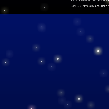
Cool CSS effects by
cssTricks.n