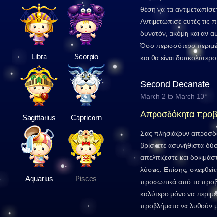
θέση να τα αντιμετωπίσε
Αντιμετώπισε αυτές τις 
δυνατόν, ακόμη και αν αυ
Όσο περισσότερο περιμέ
Libra
Scorpio
και θα είναι δυσκολότερο
Second Decanate
March 2 to March 10
Απροσδόκητα προβ
Sagittarius
Capricorn
Σας πλησιάζουν απροσδό
βρίσκετε ασυνήθιστα δύσ
απελπίζεστε και δοκιμάστ
λύσεις. Επίσης, σκεφθεί
Aquarius
Pisces
προσωπικά από τα προβ
καλύτερο μόνο να περιμέ
προβλήματα να λυθούν μ