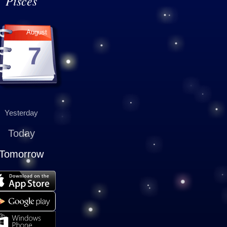
Pisces
August
7
Yesterday
Today
Tomorrow