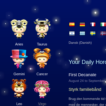
Dansk (Danish)
Aries
Taurus
Your Daily Ho
Gemini
Cancer
First Decanate
August 24 to September
Styrk familiebånd
Brug den kommende tid ti
Leo
Virgo
med de mennesker, der spil