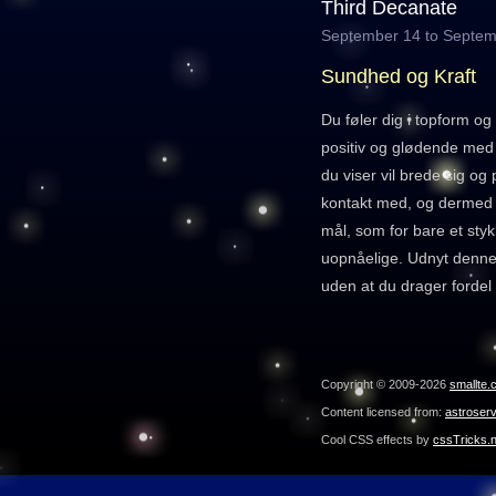
Third Decanate
September 14 to Septem
Sundhed og Kraft
Du føler dig i topform o
positiv og glødende med s
du viser vil brede sig o
kontakt med, og dermed 
mål, som for bare et styk
uopnåelige. Udnyt denne 
uden at du drager fordel 
Copyright © 2009-2026
smallte.
Content licensed from:
astroser
Cool CSS effects by
cssTricks.n