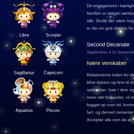
Dit engagement i kærligh
familien er meget værd
alle. Skulle der være nogl
er der en god chance for
Libra
Scorpio
Second Decanate
September 4 to Septemb
Nære venskaber
Sagittarius
Capricorn
Relationerne inden for di
blive dybere og føre til 
oplevelser. Især i dine vi
mere tæt forbundet, vil 
bygget op over tid, komme
Aquarius
Pisces
fart, og derved cemente
Accepter alle som de er,