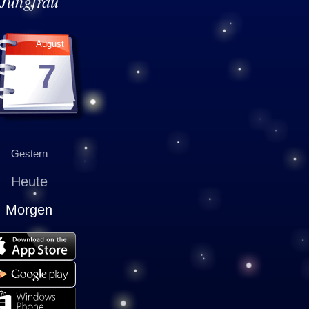
Jungfrau
August
7
Gestern
Heute
Morgen