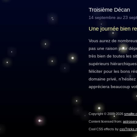
Troisième Décan
14 septembre au 23 sep
Une journée bien r
Vous aurez de nombreuse
pas une raison pour dépr
très bien de toutes les s
supérieurs hiérarchiques 
féliciter pour les bons r
domaine privé, n’hésitez
appréciera beaucoup votr
Copyright © 2009-2026
smallte.
Content licensed from:
astroser
Cool CSS effects by
cssTricks.n